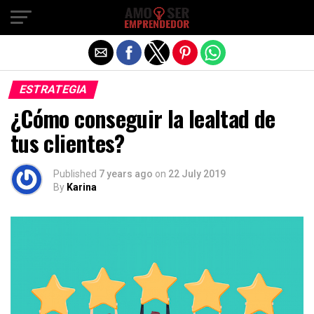
Exit mobile version
ESTRATEGIA
¿Cómo conseguir la lealtad de
tus clientes?
Published
7 years ago
on
22 July 2019
By
Karina